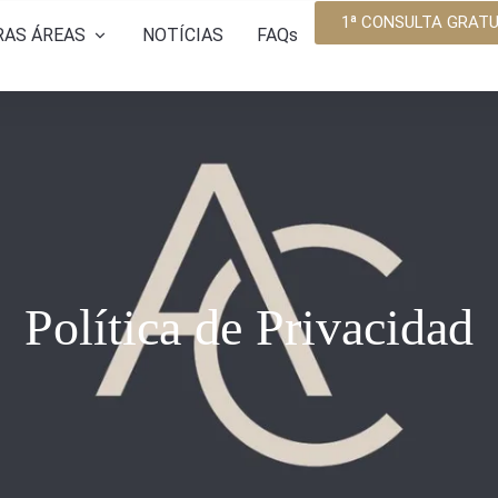
1ª CONSULTA GRATU
RAS ÁREAS
NOTÍCIAS
FAQs
as Abusivas
amiento a PYMES
ias y Sucesiones
os y Familia
Política de Privacidad
o Penal
 Mercantil y Societario
o Concursal
 Segunda Oportunidad