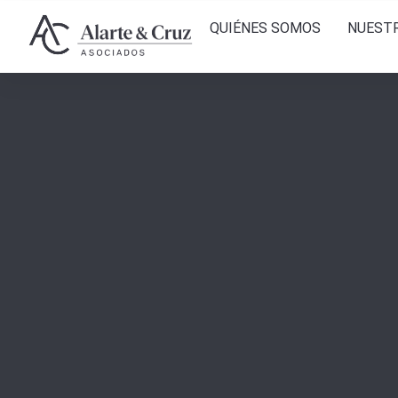
QUIÉNES SOMOS
NUEST
Cláusul
Asesor
Herenc
Divorci
Derech
Derecho
Derech
Ley de