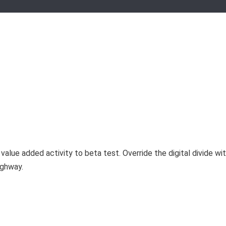
 Civil y Patrimonial
k value added activity to beta test. Override the digital divide 
ighway.