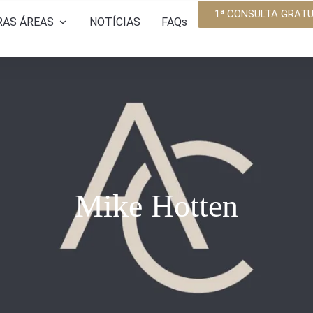
1ª CONSULTA GRATU
RAS ÁREAS
NOTÍCIAS
FAQs
as Abusivas
amiento a PYMES
ias y Sucesiones
os y Familia
Mike Hotten
o Penal
 Mercantil y Societario
o Concursal
 Segunda Oportunidad