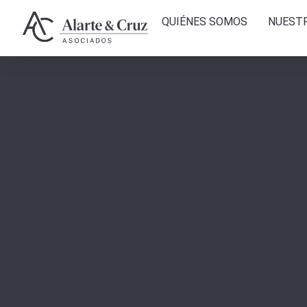
QUIÉNES SOMOS
NUEST
Cláusul
Asesor
Herenc
Divorci
Derech
Derecho
Derech
Ley de